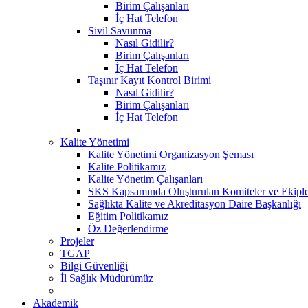
Birim Çalışanları
İç Hat Telefon
Sivil Savunma
Nasıl Gidilir?
Birim Çalışanları
İç Hat Telefon
Taşınır Kayıt Kontrol Birimi
Nasıl Gidilir?
Birim Çalışanları
İç Hat Telefon
Kalite Yönetimi
Kalite Yönetimi Organizasyon Şeması
Kalite Politikamız
Kalite Yönetim Çalışanları
SKS Kapsamında Oluşturulan Komiteler ve Ekipl
Sağlıkta Kalite ve Akreditasyon Daire Başkanlığı
Eğitim Politikamız
Öz Değerlendirme
Projeler
TGAP
Bilgi Güvenliği
İl Sağlık Müdürümüz
Akademik