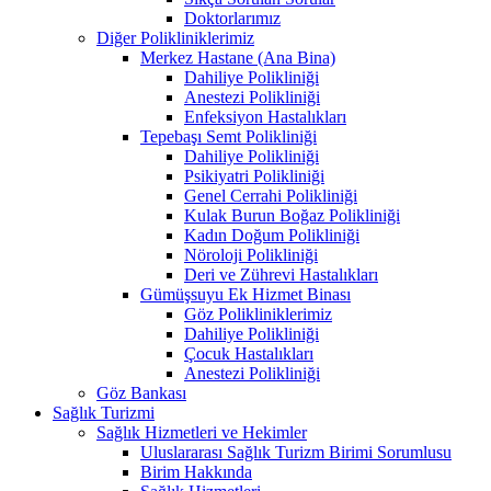
Doktorlarımız
Diğer Polikliniklerimiz
Merkez Hastane (Ana Bina)
Dahiliye Polikliniği
Anestezi Polikliniği
Enfeksiyon Hastalıkları
Tepebaşı Semt Polikliniği
Dahiliye Polikliniği
Psikiyatri Polikliniği
Genel Cerrahi Polikliniği
Kulak Burun Boğaz Polikliniği
Kadın Doğum Polikliniği
Nöroloji Polikliniği
Deri ve Zührevi Hastalıkları
Gümüşsuyu Ek Hizmet Binası
Göz Polikliniklerimiz
Dahiliye Polikliniği
Çocuk Hastalıkları
Anestezi Polikliniği
Göz Bankası
Sağlık Turizmi
Sağlık Hizmetleri ve Hekimler
Uluslararası Sağlık Turizm Birimi Sorumlusu
Birim Hakkında