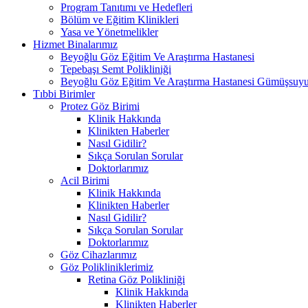
Program Tanıtımı ve Hedefleri
Bölüm ve Eğitim Klinikleri
Yasa ve Yönetmelikler
Hizmet Binalarımız
Beyoğlu Göz Eğitim Ve Araştırma Hastanesi
Tepebaşı Semt Polikliniği
Beyoğlu Göz Eğitim Ve Araştırma Hastanesi Gümüşsuyu
Tıbbi Birimler
Protez Göz Birimi
Klinik Hakkında
Klinikten Haberler
Nasıl Gidilir?
Sıkça Sorulan Sorular
Doktorlarımız
Acil Birimi
Klinik Hakkında
Klinikten Haberler
Nasıl Gidilir?
Sıkça Sorulan Sorular
Doktorlarımız
Göz Cihazlarımız
Göz Polikliniklerimiz
Retina Göz Polikliniği
Klinik Hakkında
Klinikten Haberler