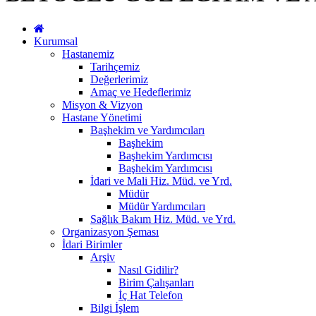
Kurumsal
Hastanemiz
Tarihçemiz
Değerlerimiz
Amaç ve Hedeflerimiz
Misyon & Vizyon
Hastane Yönetimi
Başhekim ve Yardımcıları
Başhekim
Başhekim Yardımcısı
Başhekim Yardımcısı
İdari ve Mali Hiz. Müd. ve Yrd.
Müdür
Müdür Yardımcıları
Sağlık Bakım Hiz. Müd. ve Yrd.
Organizasyon Şeması
İdari Birimler
Arşiv
Nasıl Gidilir?
Birim Çalışanları
İç Hat Telefon
Bilgi İşlem