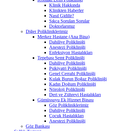
Klinik Hakkında
Klinikten Haberler
Nasıl Gidilir?
Sıkça Sorulan Sorular
Doktorlarımız
Diğer Polikliniklerimiz
Merkez Hastane (Ana Bina)
Dahiliye Polikliniği
Anestezi Polikliniği
Enfeksiyon Hastalıkları
Tepebaşı Semt Polikliniği
Dahiliye Polikliniği
Psikiyatri Polikliniği
Genel Cerrahi Polikliniği
Kulak Burun Boğaz Polikliniği
Kadın Doğum Polikliniği
Nöroloji Polikliniği
Deri ve Zührevi Hastalıkları
Gümüşsuyu Ek Hizmet Binası
Göz Polikliniklerimiz
Dahiliye Polikliniği
Çocuk Hastalıkları
Anestezi Polikliniği
Göz Bankası