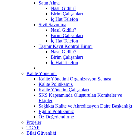
Satın Alma
Nasıl Gidilir?
Birim Çalışanları
İç Hat Telefon
Sivil Savunma
Nasıl Gidilir?
Birim Çalışanları
İç Hat Telefon
Taşınır Kayıt Kontrol Birimi
Nasıl Gidilir?
Birim Çalışanları
İç Hat Telefon
Kalite Yönetimi
Kalite Yönetimi Organizasyon Şeması
Kalite Politikamız
Kalite Yönetim Çalışanları
SKS Kapsamında Oluşturulan Komiteler ve
Ekipler
Sağlıkta Kalite ve Akreditasyon Daire Başkanlığı
Eğitim Politikamız
Öz Değerlendirme
Projeler
TGAP
Bilgi Güvenliği