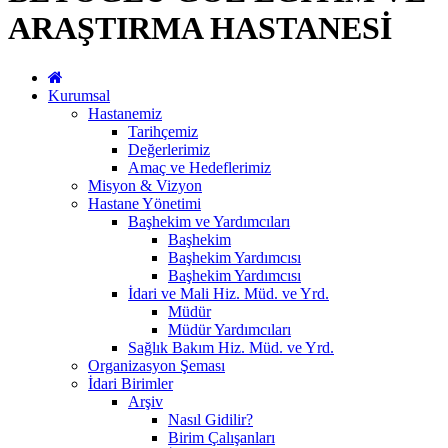
ARAŞTIRMA HASTANESİ
Kurumsal
Hastanemiz
Tarihçemiz
Değerlerimiz
Amaç ve Hedeflerimiz
Misyon & Vizyon
Hastane Yönetimi
Başhekim ve Yardımcıları
Başhekim
Başhekim Yardımcısı
Başhekim Yardımcısı
İdari ve Mali Hiz. Müd. ve Yrd.
Müdür
Müdür Yardımcıları
Sağlık Bakım Hiz. Müd. ve Yrd.
Organizasyon Şeması
İdari Birimler
Arşiv
Nasıl Gidilir?
Birim Çalışanları