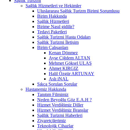
Sağlık Turizmi
Sağlık Hizmetleri ve Hekimler
Uluslararası Sağlık Turizm Birimi Sorumlusu
Birim Hakkında
Sağlık Hizmetleri
Birime Nasıl gidilir?
Tedavi Paketleri
Sağlık Turizmi Hasta Odaları
Sağlık Turizmi İletişim
Birim Çalışanları
Kenan Dönmez
Ayşe Çiğdem ALTAN
Mehmet Göksel ULAŞ
Ahmet KIRGIZ
Halil Özgür ARTUNAY
Aslı iNAL
Sıkça Sorulan Sorular
Hastanemiz Hakkında
Tanıtım Filmimiz
Neden Beyoğlu Göz E.A.H ?
Hizmet Verdiğimiz Diller
Hizmet Verdiğimiz Branşlar
Sağlık Turizmi Haberleri
Ziyaretçilerimiz
Teknolojik Cihazlar