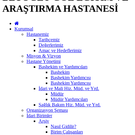
ARAŞTIRMA HASTANESİ
Kurumsal
Hastanemiz
Tarihçemiz
Değerlerimiz
Amaç ve Hedeflerimiz
Misyon & Vizyon
Hastane Yönetimi
Başhekim ve Yardımcıları
Başhekim
Başhekim Yardımcısı
Başhekim Yardımcısı
İdari ve Mali Hiz. Müd. ve Yrd.
Müdür
Müdür Yardımcıları
Sağlık Bakım Hiz. Müd. ve Yrd.
Organizasyon Şeması
İdari Birimler
Arşiv
Nasıl Gidilir?
Birim Çalışanları