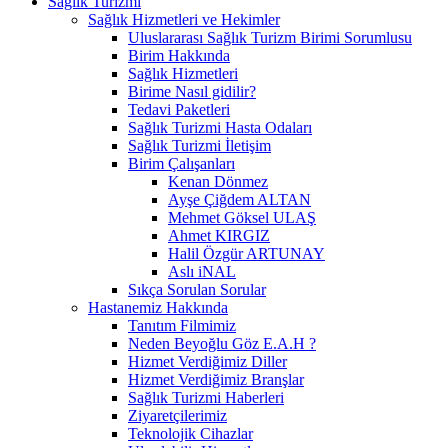
Sağlık Turizmi
Sağlık Hizmetleri ve Hekimler
Uluslararası Sağlık Turizm Birimi Sorumlusu
Birim Hakkında
Sağlık Hizmetleri
Birime Nasıl gidilir?
Tedavi Paketleri
Sağlık Turizmi Hasta Odaları
Sağlık Turizmi İletişim
Birim Çalışanları
Kenan Dönmez
Ayşe Çiğdem ALTAN
Mehmet Göksel ULAŞ
Ahmet KIRGIZ
Halil Özgür ARTUNAY
Aslı iNAL
Sıkça Sorulan Sorular
Hastanemiz Hakkında
Tanıtım Filmimiz
Neden Beyoğlu Göz E.A.H ?
Hizmet Verdiğimiz Diller
Hizmet Verdiğimiz Branşlar
Sağlık Turizmi Haberleri
Ziyaretçilerimiz
Teknolojik Cihazlar