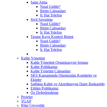
Satın Alma
Nasıl Gidilir?
Birim Çalışanları
İç Hat Telefon
Sivil Savunma
Nasıl Gidilir?
Birim Çalışanları
İç Hat Telefon
Taşınır Kayıt Kontrol Birimi
Nasıl Gidilir?
Birim Çalışanları
İç Hat Telefon
Kalite Yönetimi
Kalite Yönetimi Organizasyon Şeması
Kalite Politikamız
Kalite Yönetim Çalışanları
SKS Kapsamında Oluşturulan Komiteler ve
Ekipler
Sağlıkta Kalite ve Akreditasyon Daire Başkanlığı
Eğitim Politikamız
Öz Değerlendirme
Projeler
TGAP
Bilgi Güvenliği