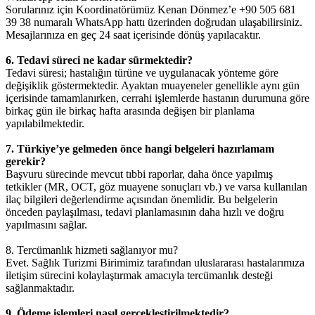
Sorularınız için Koordinatörümüz Kenan Dönmez’e +90 505 681
39 38 numaralı WhatsApp hattı üzerinden doğrudan ulaşabilirsiniz.
Mesajlarınıza en geç 24 saat içerisinde dönüş yapılacaktır.
6. Tedavi süreci ne kadar sürmektedir?
Tedavi süresi; hastalığın türüne ve uygulanacak yönteme göre
değişiklik göstermektedir. Ayaktan muayeneler genellikle aynı gün
içerisinde tamamlanırken, cerrahi işlemlerde hastanın durumuna göre
birkaç gün ile birkaç hafta arasında değişen bir planlama
yapılabilmektedir.
7. Türkiye’ye gelmeden önce hangi belgeleri hazırlamam
gerekir?
Başvuru sürecinde mevcut tıbbi raporlar, daha önce yapılmış
tetkikler (MR, OCT, göz muayene sonuçları vb.) ve varsa kullanılan
ilaç bilgileri değerlendirme açısından önemlidir. Bu belgelerin
önceden paylaşılması, tedavi planlamasının daha hızlı ve doğru
yapılmasını sağlar.
8. Tercümanlık hizmeti sağlanıyor mu?
Evet. Sağlık Turizmi Birimimiz tarafından uluslararası hastalarımıza
iletişim sürecini kolaylaştırmak amacıyla tercümanlık desteği
sağlanmaktadır.
9. Ödeme işlemleri nasıl gerçekleştirilmektedir?