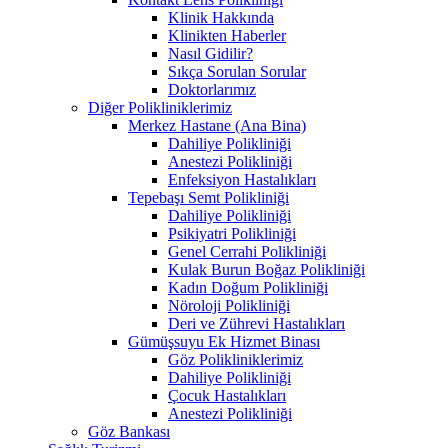
Klinik Hakkında
Klinikten Haberler
Nasıl Gidilir?
Sıkça Sorulan Sorular
Doktorlarımız
Diğer Polikliniklerimiz
Merkez Hastane (Ana Bina)
Dahiliye Polikliniği
Anestezi Polikliniği
Enfeksiyon Hastalıkları
Tepebaşı Semt Polikliniği
Dahiliye Polikliniği
Psikiyatri Polikliniği
Genel Cerrahi Polikliniği
Kulak Burun Boğaz Polikliniği
Kadın Doğum Polikliniği
Nöroloji Polikliniği
Deri ve Zührevi Hastalıkları
Gümüşsuyu Ek Hizmet Binası
Göz Polikliniklerimiz
Dahiliye Polikliniği
Çocuk Hastalıkları
Anestezi Polikliniği
Göz Bankası