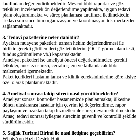
tarafından değerlendirilmektedir. Mevcut tıbbi raporlar ve göz
tetkikleri incelenerek ön değerlendirme yapılmakta, uygun tedavi
planı oluşturulmakta ve süreç planlaması tarafınıza iletilmektedir.
Tedavi süresince tüm organizasyon ve koordinasyon tek merkezden
sağlanmaktadır.
3. Tedavi paketlerine neler dahildir?
Ayaktan muayene paketleri; uzman hekim değerlendirmesi ile
birlikte gerekli görülen ileri göz tetkiklerini (OCT, görme alanı testi,
fundus görüntüleme vb.) kapsamaktadır.
Ameliyat paketleri ise ameliyat öncesi değerlendirmeler, gerekli
tetkikler, anestezi süreci, cerrahi işlem ve kullanılacak tıbbi
malzemeleri içermektedir.
Paket içerikleri hastanın tanısı ve klinik gereksinimlerine göre kişiye
özel olarak planlanmaktadır.
4. Ameliyat sonrası takip süreci nasıl yürütülmektedir?
Ameliyat sonrası kontroller hastanemizde planlanmakta; ülkesine
dönen uluslararası hastalar için çevrim içi değerlendirme, rapor
paylaşımı ve uzaktan takip hizmetleri ile süreç devam ettirilmektedir.
Amaç, tedavi sonrası iyileşme sürecinin güvenli ve kontrollü şekilde
sürdürülmesidir.
5. Sağlık Turizmi Birimi ile nasıl iletişime geçebilirim?
WhatsApp Hızlı Destek Hattı