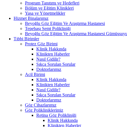
Program Tanıtımı ve Hedefleri
Bölüm ve Eğitim Klinikleri
Yasa ve Yönetmelikler
Hizmet Binalarımız
Beyoğlu Göz Eğitim Ve Araştırma Hastanesi
Tepebaşı Semt Polikliniği
Beyoğlu Göz Eğitim Ve Araştırma Hastanesi Gümüşsuyu
Tıbbi Birimler
Protez Göz Birimi
Klinik Hakkında
Klinikten Haberler
Nasıl Gidilir?
Sıkça Sorulan Sorular
Doktorlarımız
Acil Birimi
Klinik Hakkında
Klinikten Haberler
Nasıl Gidilir?
Sıkça Sorulan Sorular
Doktorlarımız
Göz Cihazlarımız
Göz Polikliniklerimiz
Retina Göz Polikliniği
Klinik Hakkında
Klinikten Haberler