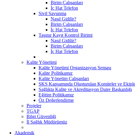
Birim Çalışanları
İç Hat Telefon
Sivil Savunma
Nasıl Gidilir?
Birim Çalışanları
İç Hat Telefon
Taşınır Kayıt Kontrol Birimi
Nasıl Gidilir?
Birim Çalışanları
İç Hat Telefon
Kalite Yönetimi
Kalite Yönetimi Organizasyon Şeması
Kalite Politikamız
Kalite Yönetim Çalışanları
SKS Kapsamında Oluşturulan Komiteler ve Ekipl
Sağlıkta Kalite ve Akreditasyon Daire Başkanlığı
Eğitim Politikamız
Öz Değerlendirme
Projeler
TGAP
Bilgi Güvenliği
İl Sağlık Müdürümüz
Akademik