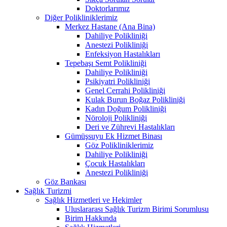
Doktorlarımız
Diğer Polikliniklerimiz
Merkez Hastane (Ana Bina)
Dahiliye Polikliniği
Anestezi Polikliniği
Enfeksiyon Hastalıkları
Tepebaşı Semt Polikliniği
Dahiliye Polikliniği
Psikiyatri Polikliniği
Genel Cerrahi Polikliniği
Kulak Burun Boğaz Polikliniği
Kadın Doğum Polikliniği
Nöroloji Polikliniği
Deri ve Zührevi Hastalıkları
Gümüşsuyu Ek Hizmet Binası
Göz Polikliniklerimiz
Dahiliye Polikliniği
Çocuk Hastalıkları
Anestezi Polikliniği
Göz Bankası
Sağlık Turizmi
Sağlık Hizmetleri ve Hekimler
Uluslararası Sağlık Turizm Birimi Sorumlusu
Birim Hakkında