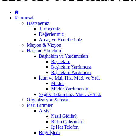
Kurumsal
Hastanemiz
Tarihçemiz
Değerlerimiz
Amaç ve Hedeflerimiz
Misyon & Vizyon
Hastane Yönetimi
Başhekim ve Yardımcıları
Başhekim
Başhekim Yardımcısı
Başhekim Yardımcısı
İdari ve Mali Hiz. Müd. ve Yrd.
Müdür
Müdür Yardımcıları
Sağlık Bakım Hiz. Müd. ve Yrd.
Organizasyon Şeması
İdari Birimler
Arşiv
Nasıl Gidilir?
Birim Çalışanları
İç Hat Telefon
Bilgi İşlem