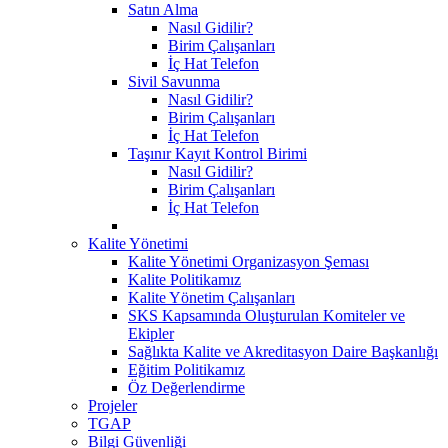
Satın Alma
Nasıl Gidilir?
Birim Çalışanları
İç Hat Telefon
Sivil Savunma
Nasıl Gidilir?
Birim Çalışanları
İç Hat Telefon
Taşınır Kayıt Kontrol Birimi
Nasıl Gidilir?
Birim Çalışanları
İç Hat Telefon
Kalite Yönetimi
Kalite Yönetimi Organizasyon Şeması
Kalite Politikamız
Kalite Yönetim Çalışanları
SKS Kapsamında Oluşturulan Komiteler ve
Ekipler
Sağlıkta Kalite ve Akreditasyon Daire Başkanlığı
Eğitim Politikamız
Öz Değerlendirme
Projeler
TGAP
Bilgi Güvenliği