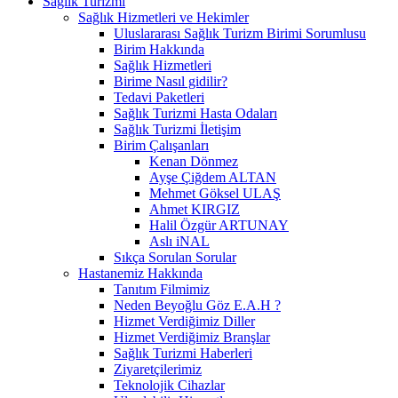
Sağlık Turizmi
Sağlık Hizmetleri ve Hekimler
Uluslararası Sağlık Turizm Birimi Sorumlusu
Birim Hakkında
Sağlık Hizmetleri
Birime Nasıl gidilir?
Tedavi Paketleri
Sağlık Turizmi Hasta Odaları
Sağlık Turizmi İletişim
Birim Çalışanları
Kenan Dönmez
Ayşe Çiğdem ALTAN
Mehmet Göksel ULAŞ
Ahmet KIRGIZ
Halil Özgür ARTUNAY
Aslı iNAL
Sıkça Sorulan Sorular
Hastanemiz Hakkında
Tanıtım Filmimiz
Neden Beyoğlu Göz E.A.H ?
Hizmet Verdiğimiz Diller
Hizmet Verdiğimiz Branşlar
Sağlık Turizmi Haberleri
Ziyaretçilerimiz
Teknolojik Cihazlar