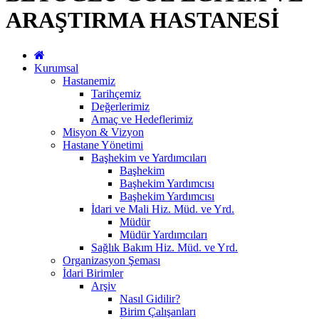
ARAŞTIRMA HASTANESİ
Kurumsal
Hastanemiz
Tarihçemiz
Değerlerimiz
Amaç ve Hedeflerimiz
Misyon & Vizyon
Hastane Yönetimi
Başhekim ve Yardımcıları
Başhekim
Başhekim Yardımcısı
Başhekim Yardımcısı
İdari ve Mali Hiz. Müd. ve Yrd.
Müdür
Müdür Yardımcıları
Sağlık Bakım Hiz. Müd. ve Yrd.
Organizasyon Şeması
İdari Birimler
Arşiv
Nasıl Gidilir?
Birim Çalışanları