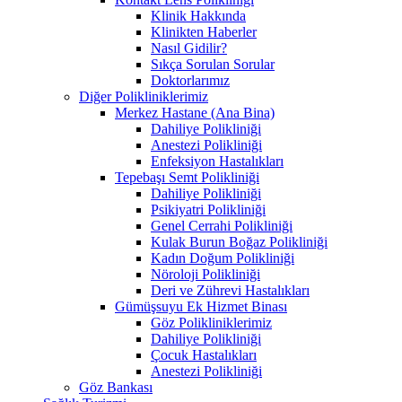
Klinik Hakkında
Klinikten Haberler
Nasıl Gidilir?
Sıkça Sorulan Sorular
Doktorlarımız
Diğer Polikliniklerimiz
Merkez Hastane (Ana Bina)
Dahiliye Polikliniği
Anestezi Polikliniği
Enfeksiyon Hastalıkları
Tepebaşı Semt Polikliniği
Dahiliye Polikliniği
Psikiyatri Polikliniği
Genel Cerrahi Polikliniği
Kulak Burun Boğaz Polikliniği
Kadın Doğum Polikliniği
Nöroloji Polikliniği
Deri ve Zührevi Hastalıkları
Gümüşsuyu Ek Hizmet Binası
Göz Polikliniklerimiz
Dahiliye Polikliniği
Çocuk Hastalıkları
Anestezi Polikliniği
Göz Bankası