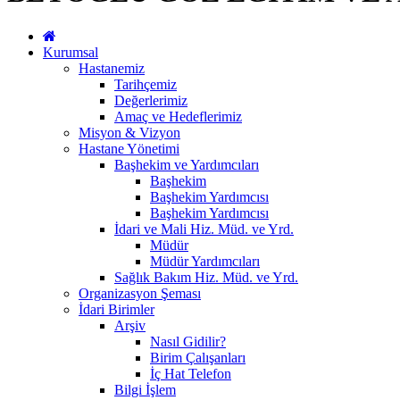
Kurumsal
Hastanemiz
Tarihçemiz
Değerlerimiz
Amaç ve Hedeflerimiz
Misyon & Vizyon
Hastane Yönetimi
Başhekim ve Yardımcıları
Başhekim
Başhekim Yardımcısı
Başhekim Yardımcısı
İdari ve Mali Hiz. Müd. ve Yrd.
Müdür
Müdür Yardımcıları
Sağlık Bakım Hiz. Müd. ve Yrd.
Organizasyon Şeması
İdari Birimler
Arşiv
Nasıl Gidilir?
Birim Çalışanları
İç Hat Telefon
Bilgi İşlem