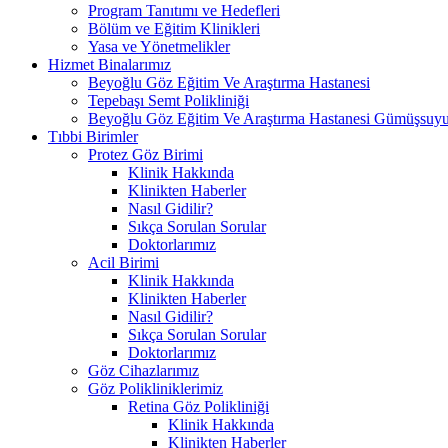
Program Tanıtımı ve Hedefleri
Bölüm ve Eğitim Klinikleri
Yasa ve Yönetmelikler
Hizmet Binalarımız
Beyoğlu Göz Eğitim Ve Araştırma Hastanesi
Tepebaşı Semt Polikliniği
Beyoğlu Göz Eğitim Ve Araştırma Hastanesi Gümüşsuyu
Tıbbi Birimler
Protez Göz Birimi
Klinik Hakkında
Klinikten Haberler
Nasıl Gidilir?
Sıkça Sorulan Sorular
Doktorlarımız
Acil Birimi
Klinik Hakkında
Klinikten Haberler
Nasıl Gidilir?
Sıkça Sorulan Sorular
Doktorlarımız
Göz Cihazlarımız
Göz Polikliniklerimiz
Retina Göz Polikliniği
Klinik Hakkında
Klinikten Haberler