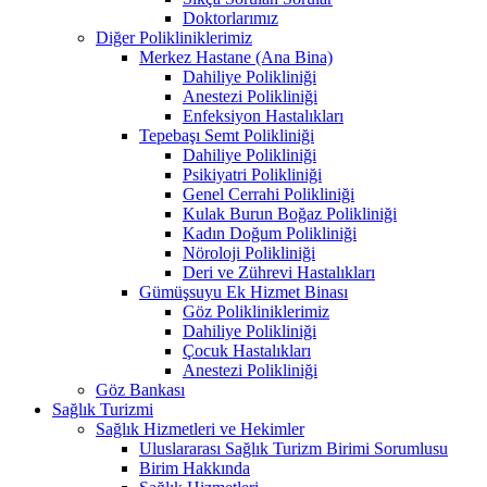
Doktorlarımız
Diğer Polikliniklerimiz
Merkez Hastane (Ana Bina)
Dahiliye Polikliniği
Anestezi Polikliniği
Enfeksiyon Hastalıkları
Tepebaşı Semt Polikliniği
Dahiliye Polikliniği
Psikiyatri Polikliniği
Genel Cerrahi Polikliniği
Kulak Burun Boğaz Polikliniği
Kadın Doğum Polikliniği
Nöroloji Polikliniği
Deri ve Zührevi Hastalıkları
Gümüşsuyu Ek Hizmet Binası
Göz Polikliniklerimiz
Dahiliye Polikliniği
Çocuk Hastalıkları
Anestezi Polikliniği
Göz Bankası
Sağlık Turizmi
Sağlık Hizmetleri ve Hekimler
Uluslararası Sağlık Turizm Birimi Sorumlusu
Birim Hakkında