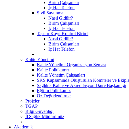
Birim Çalışanları
İç Hat Telefon
Sivil Savunma
Nasıl Gidilir?
Birim Çalışanları
İç Hat Telefon
Taşınır Kayıt Kontrol Birimi
Nasıl Gidilir?
Birim Çalışanları
İç Hat Telefon
Kalite Yönetimi
Kalite Yönetimi Organizasyon Şeması
Kalite Politikamız
Kalite Yönetim Çalışanları
SKS Kapsamında Oluşturulan Komiteler ve Ekipl
Sağlıkta Kalite ve Akreditasyon Daire Başkanlığı
Eğitim Politikamız
Öz Değerlendirme
Projeler
TGAP
Bilgi Güvenliği
İl Sağlık Müdürümüz
Akademik