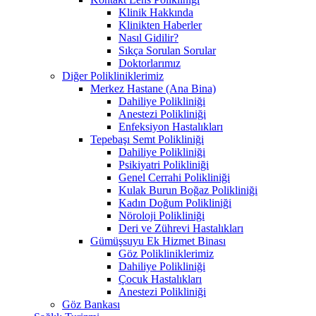
Klinik Hakkında
Klinikten Haberler
Nasıl Gidilir?
Sıkça Sorulan Sorular
Doktorlarımız
Diğer Polikliniklerimiz
Merkez Hastane (Ana Bina)
Dahiliye Polikliniği
Anestezi Polikliniği
Enfeksiyon Hastalıkları
Tepebaşı Semt Polikliniği
Dahiliye Polikliniği
Psikiyatri Polikliniği
Genel Cerrahi Polikliniği
Kulak Burun Boğaz Polikliniği
Kadın Doğum Polikliniği
Nöroloji Polikliniği
Deri ve Zührevi Hastalıkları
Gümüşsuyu Ek Hizmet Binası
Göz Polikliniklerimiz
Dahiliye Polikliniği
Çocuk Hastalıkları
Anestezi Polikliniği
Göz Bankası