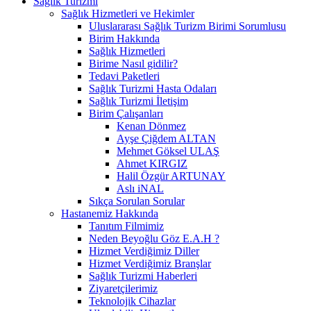
Sağlık Turizmi
Sağlık Hizmetleri ve Hekimler
Uluslararası Sağlık Turizm Birimi Sorumlusu
Birim Hakkında
Sağlık Hizmetleri
Birime Nasıl gidilir?
Tedavi Paketleri
Sağlık Turizmi Hasta Odaları
Sağlık Turizmi İletişim
Birim Çalışanları
Kenan Dönmez
Ayşe Çiğdem ALTAN
Mehmet Göksel ULAŞ
Ahmet KIRGIZ
Halil Özgür ARTUNAY
Aslı iNAL
Sıkça Sorulan Sorular
Hastanemiz Hakkında
Tanıtım Filmimiz
Neden Beyoğlu Göz E.A.H ?
Hizmet Verdiğimiz Diller
Hizmet Verdiğimiz Branşlar
Sağlık Turizmi Haberleri
Ziyaretçilerimiz
Teknolojik Cihazlar