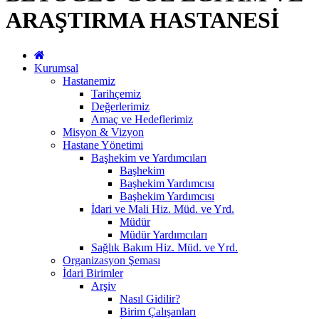
ARAŞTIRMA HASTANESİ
Kurumsal
Hastanemiz
Tarihçemiz
Değerlerimiz
Amaç ve Hedeflerimiz
Misyon & Vizyon
Hastane Yönetimi
Başhekim ve Yardımcıları
Başhekim
Başhekim Yardımcısı
Başhekim Yardımcısı
İdari ve Mali Hiz. Müd. ve Yrd.
Müdür
Müdür Yardımcıları
Sağlık Bakım Hiz. Müd. ve Yrd.
Organizasyon Şeması
İdari Birimler
Arşiv
Nasıl Gidilir?
Birim Çalışanları