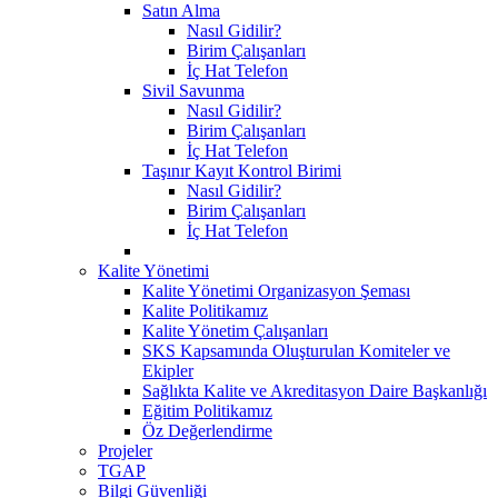
Satın Alma
Nasıl Gidilir?
Birim Çalışanları
İç Hat Telefon
Sivil Savunma
Nasıl Gidilir?
Birim Çalışanları
İç Hat Telefon
Taşınır Kayıt Kontrol Birimi
Nasıl Gidilir?
Birim Çalışanları
İç Hat Telefon
Kalite Yönetimi
Kalite Yönetimi Organizasyon Şeması
Kalite Politikamız
Kalite Yönetim Çalışanları
SKS Kapsamında Oluşturulan Komiteler ve
Ekipler
Sağlıkta Kalite ve Akreditasyon Daire Başkanlığı
Eğitim Politikamız
Öz Değerlendirme
Projeler
TGAP
Bilgi Güvenliği