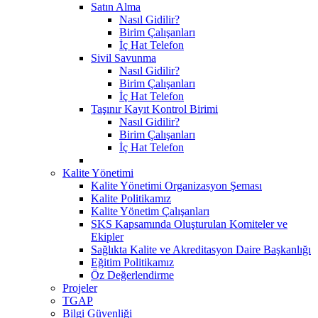
Satın Alma
Nasıl Gidilir?
Birim Çalışanları
İç Hat Telefon
Sivil Savunma
Nasıl Gidilir?
Birim Çalışanları
İç Hat Telefon
Taşınır Kayıt Kontrol Birimi
Nasıl Gidilir?
Birim Çalışanları
İç Hat Telefon
Kalite Yönetimi
Kalite Yönetimi Organizasyon Şeması
Kalite Politikamız
Kalite Yönetim Çalışanları
SKS Kapsamında Oluşturulan Komiteler ve
Ekipler
Sağlıkta Kalite ve Akreditasyon Daire Başkanlığı
Eğitim Politikamız
Öz Değerlendirme
Projeler
TGAP
Bilgi Güvenliği