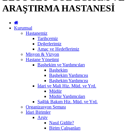
ARAŞTIRMA HASTANESİ
Kurumsal
Hastanemiz
Tarihçemiz
Değerlerimiz
Amaç ve Hedeflerimiz
Misyon & Vizyon
Hastane Yönetimi
Başhekim ve Yardımcıları
Başhekim
Başhekim Yardımcısı
Başhekim Yardımcısı
İdari ve Mali Hiz. Müd. ve Yrd.
Müdür
Müdür Yardımcıları
Sağlık Bakım Hiz. Müd. ve Yrd.
Organizasyon Şeması
İdari Birimler
Arşiv
Nasıl Gidilir?
Birim Çalışanları