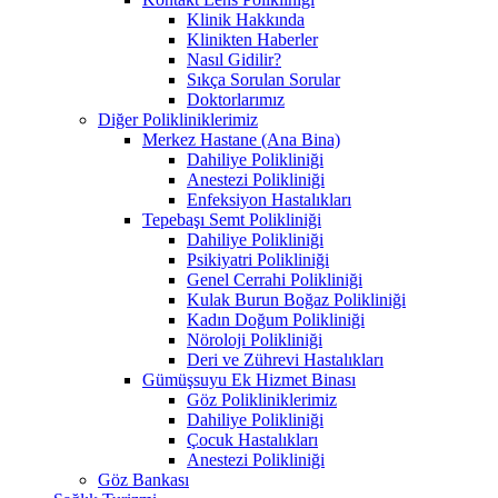
Klinik Hakkında
Klinikten Haberler
Nasıl Gidilir?
Sıkça Sorulan Sorular
Doktorlarımız
Diğer Polikliniklerimiz
Merkez Hastane (Ana Bina)
Dahiliye Polikliniği
Anestezi Polikliniği
Enfeksiyon Hastalıkları
Tepebaşı Semt Polikliniği
Dahiliye Polikliniği
Psikiyatri Polikliniği
Genel Cerrahi Polikliniği
Kulak Burun Boğaz Polikliniği
Kadın Doğum Polikliniği
Nöroloji Polikliniği
Deri ve Zührevi Hastalıkları
Gümüşsuyu Ek Hizmet Binası
Göz Polikliniklerimiz
Dahiliye Polikliniği
Çocuk Hastalıkları
Anestezi Polikliniği
Göz Bankası