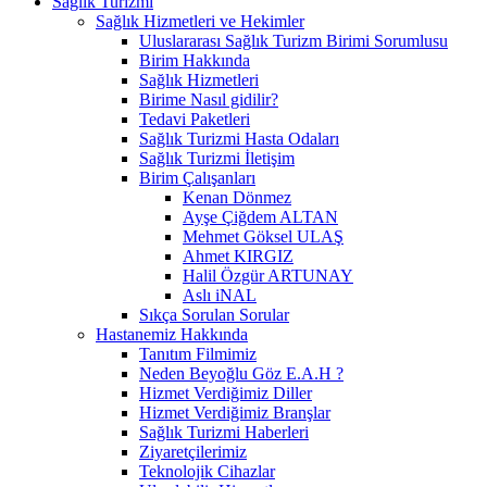
Sağlık Turizmi
Sağlık Hizmetleri ve Hekimler
Uluslararası Sağlık Turizm Birimi Sorumlusu
Birim Hakkında
Sağlık Hizmetleri
Birime Nasıl gidilir?
Tedavi Paketleri
Sağlık Turizmi Hasta Odaları
Sağlık Turizmi İletişim
Birim Çalışanları
Kenan Dönmez
Ayşe Çiğdem ALTAN
Mehmet Göksel ULAŞ
Ahmet KIRGIZ
Halil Özgür ARTUNAY
Aslı iNAL
Sıkça Sorulan Sorular
Hastanemiz Hakkında
Tanıtım Filmimiz
Neden Beyoğlu Göz E.A.H ?
Hizmet Verdiğimiz Diller
Hizmet Verdiğimiz Branşlar
Sağlık Turizmi Haberleri
Ziyaretçilerimiz
Teknolojik Cihazlar