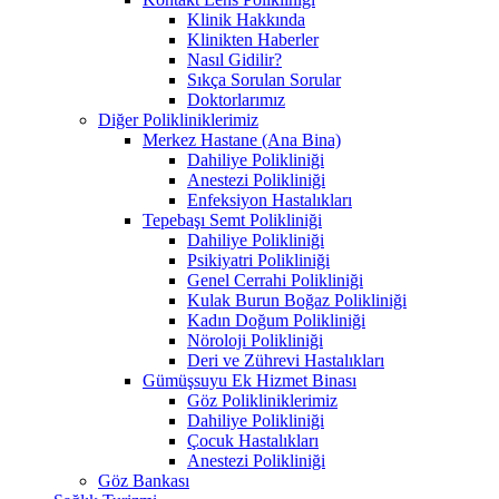
Klinik Hakkında
Klinikten Haberler
Nasıl Gidilir?
Sıkça Sorulan Sorular
Doktorlarımız
Diğer Polikliniklerimiz
Merkez Hastane (Ana Bina)
Dahiliye Polikliniği
Anestezi Polikliniği
Enfeksiyon Hastalıkları
Tepebaşı Semt Polikliniği
Dahiliye Polikliniği
Psikiyatri Polikliniği
Genel Cerrahi Polikliniği
Kulak Burun Boğaz Polikliniği
Kadın Doğum Polikliniği
Nöroloji Polikliniği
Deri ve Zührevi Hastalıkları
Gümüşsuyu Ek Hizmet Binası
Göz Polikliniklerimiz
Dahiliye Polikliniği
Çocuk Hastalıkları
Anestezi Polikliniği
Göz Bankası