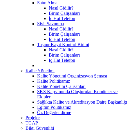
Satın Alma
Nasıl Gidilir?
Birim Çalışanları
İç Hat Telefon
Sivil Savunma
Nasıl Gidilir?
Birim Çalışanları
İç Hat Telefon
Taşınır Kayıt Kontrol Birimi
Nasıl Gidilir?
Birim Çalışanları
İç Hat Telefon
Kalite Yönetimi
Kalite Yönetimi Organizasyon Şeması
Kalite Politikamız
Kalite Yönetim Çalışanları
SKS Kapsamında Oluşturulan Komiteler ve
Ekipler
Sağlıkta Kalite ve Akreditasyon Daire Başkanlığı
Eğitim Politikamız
Öz Değerlendirme
Projeler
TGAP
Bilgi Güvenliği