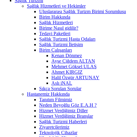
Sağlık Turizmi
Sağlık Hizmetleri ve Hekimler
Uluslararası Sağlık Turizm Birimi Sorumlusu
Birim Hakkında
Sağlık Hizmetleri
Birime Nasıl gidilir?
Tedavi Paketleri
Sağlık Turizmi Hasta Odaları
Sağlık Turizmi İletişim
Birim Çalışanları
Kenan Dönmez
Ayşe Çiğdem ALTAN
Mehmet Göksel ULAŞ
Ahmet KIRGIZ
Halil Özgür ARTUNAY
Aslı iNAL
Sıkça Sorulan Sorular
Hastanemiz Hakkında
Tanıtım Filmimiz
Neden Beyoğlu Göz E.A.H ?
Hizmet Verdiğimiz Diller
Hizmet Verdiğimiz Branşlar
Sağlık Turizmi Haberleri
Ziyaretçilerimiz
Teknolojik Cihazlar