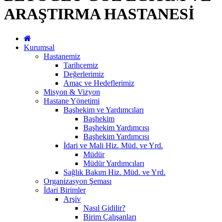
ARAŞTIRMA HASTANESİ
Kurumsal
Hastanemiz
Tarihçemiz
Değerlerimiz
Amaç ve Hedeflerimiz
Misyon & Vizyon
Hastane Yönetimi
Başhekim ve Yardımcıları
Başhekim
Başhekim Yardımcısı
Başhekim Yardımcısı
İdari ve Mali Hiz. Müd. ve Yrd.
Müdür
Müdür Yardımcıları
Sağlık Bakım Hiz. Müd. ve Yrd.
Organizasyon Şeması
İdari Birimler
Arşiv
Nasıl Gidilir?
Birim Çalışanları