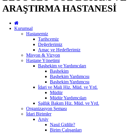
ARAŞTIRMA HASTANESİ
Kurumsal
Hastanemiz
Tarihçemiz
Değerlerimiz
Amaç ve Hedeflerimiz
Misyon & Vizyon
Hastane Yönetimi
Başhekim ve Yardımcıları
Başhekim
Başhekim Yardımcısı
Başhekim Yardımcısı
İdari ve Mali Hiz. Müd. ve Yrd.
Müdür
Müdür Yardımcıları
Sağlık Bakım Hiz. Müd. ve Yrd.
Organizasyon Şeması
İdari Birimler
Arşiv
Nasıl Gidilir?
Birim Çalışanları