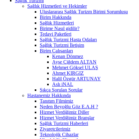
Sağlık Turizmi
Sağlık Hizmetleri ve Hekimler
Uluslararası Sağlık Turizm Birimi Sorumlusu
Birim Hakkında
Sağlık Hizmetleri
Birime Nasıl gidilir?
Tedavi Paketleri
Sağlık Turizmi Hasta Odaları
Sağlık Turizmi İletişim
Birim Çalışanları
Kenan Dönmez
Ayşe Çiğdem ALTAN
Mehmet Göksel ULAŞ
Ahmet KIRGIZ
Halil Özgür ARTUNAY
Aslı iNAL
Sıkça Sorulan Sorular
Hastanemiz Hakkında
Tanıtım Filmimiz
Neden Beyoğlu Göz E.A.H ?
Hizmet Verdiğimiz Diller
Hizmet Verdiğimiz Branşlar
Sağlık Turizmi Haberleri
Ziyaretçilerimiz
Teknolojik Cihazlar