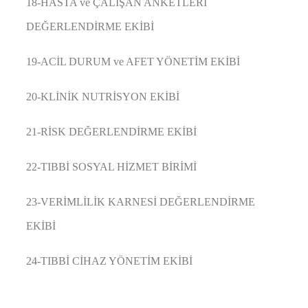
18-HASTA ve ÇALIŞAN ANKETLERİ
DEĞERLENDİRME EKİBİ
19-ACİL DURUM ve AFET YÖNETİM EKİBİ
20-KLİNİK NUTRİSYON EKİBİ
21-RİSK DEĞERLENDİRME EKİBİ
22-TIBBİ SOSYAL HİZMET BİRİMİ
23-VERİMLİLİK KARNESİ DEĞERLENDİRME
EKİBİ
24-TIBBİ CİHAZ YÖNETİM EKİBİ