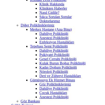
Klinik Hakkında
Klinikten Haberler
Nasıl Gidilir?
Sıkça Sorulan Sorular
Doktorlarımız
Diğer Polikliniklerimiz
Merkez Hastane (Ana Bina)
Dahiliye Polikliniği
Anestezi Polikliniği
Enfeksiyon Hastalıkları
Tepebaşı Semt Polikliniği
Dahiliye Polikliniği
Psikiyatri Polikliniği
Genel Cerrahi Polikliniği
Kulak Burun Boğaz Polikliniği
Kadın Doğum Polikliniği
Nöroloji Polikliniği
Deri ve Zührevi Hastalıkları
Gümüşsuyu Ek Hizmet Binası
Göz Polikliniklerimiz
Dahiliye Polikliniği
Çocuk Hastalıkları
Anestezi Polikliniği
Göz Bankası