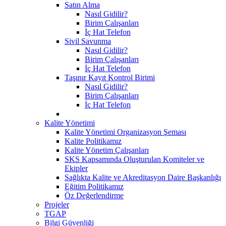
Satın Alma
Nasıl Gidilir?
Birim Çalışanları
İç Hat Telefon
Sivil Savunma
Nasıl Gidilir?
Birim Çalışanları
İç Hat Telefon
Taşınır Kayıt Kontrol Birimi
Nasıl Gidilir?
Birim Çalışanları
İç Hat Telefon
Kalite Yönetimi
Kalite Yönetimi Organizasyon Şeması
Kalite Politikamız
Kalite Yönetim Çalışanları
SKS Kapsamında Oluşturulan Komiteler ve
Ekipler
Sağlıkta Kalite ve Akreditasyon Daire Başkanlığı
Eğitim Politikamız
Öz Değerlendirme
Projeler
TGAP
Bilgi Güvenliği