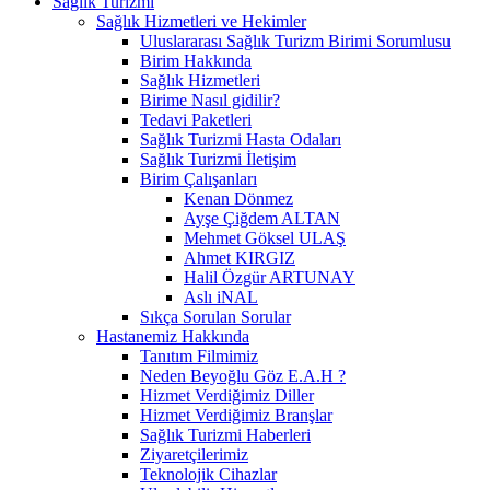
Sağlık Turizmi
Sağlık Hizmetleri ve Hekimler
Uluslararası Sağlık Turizm Birimi Sorumlusu
Birim Hakkında
Sağlık Hizmetleri
Birime Nasıl gidilir?
Tedavi Paketleri
Sağlık Turizmi Hasta Odaları
Sağlık Turizmi İletişim
Birim Çalışanları
Kenan Dönmez
Ayşe Çiğdem ALTAN
Mehmet Göksel ULAŞ
Ahmet KIRGIZ
Halil Özgür ARTUNAY
Aslı iNAL
Sıkça Sorulan Sorular
Hastanemiz Hakkında
Tanıtım Filmimiz
Neden Beyoğlu Göz E.A.H ?
Hizmet Verdiğimiz Diller
Hizmet Verdiğimiz Branşlar
Sağlık Turizmi Haberleri
Ziyaretçilerimiz
Teknolojik Cihazlar