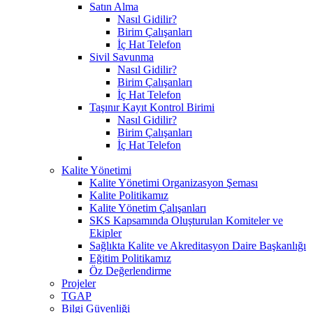
Satın Alma
Nasıl Gidilir?
Birim Çalışanları
İç Hat Telefon
Sivil Savunma
Nasıl Gidilir?
Birim Çalışanları
İç Hat Telefon
Taşınır Kayıt Kontrol Birimi
Nasıl Gidilir?
Birim Çalışanları
İç Hat Telefon
Kalite Yönetimi
Kalite Yönetimi Organizasyon Şeması
Kalite Politikamız
Kalite Yönetim Çalışanları
SKS Kapsamında Oluşturulan Komiteler ve
Ekipler
Sağlıkta Kalite ve Akreditasyon Daire Başkanlığı
Eğitim Politikamız
Öz Değerlendirme
Projeler
TGAP
Bilgi Güvenliği