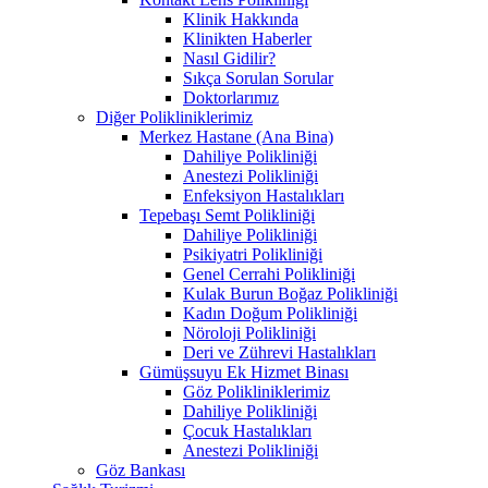
Klinik Hakkında
Klinikten Haberler
Nasıl Gidilir?
Sıkça Sorulan Sorular
Doktorlarımız
Diğer Polikliniklerimiz
Merkez Hastane (Ana Bina)
Dahiliye Polikliniği
Anestezi Polikliniği
Enfeksiyon Hastalıkları
Tepebaşı Semt Polikliniği
Dahiliye Polikliniği
Psikiyatri Polikliniği
Genel Cerrahi Polikliniği
Kulak Burun Boğaz Polikliniği
Kadın Doğum Polikliniği
Nöroloji Polikliniği
Deri ve Zührevi Hastalıkları
Gümüşsuyu Ek Hizmet Binası
Göz Polikliniklerimiz
Dahiliye Polikliniği
Çocuk Hastalıkları
Anestezi Polikliniği
Göz Bankası