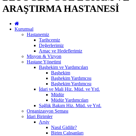
ARAŞTIRMA HASTANESİ
Kurumsal
Hastanemiz
Tarihçemiz
Değerlerimiz
Amaç ve Hedeflerimiz
Misyon & Vizyon
Hastane Yönetimi
Başhekim ve Yardımcıları
Başhekim
Başhekim Yardımcısı
Başhekim Yardımcısı
İdari ve Mali Hiz. Müd. ve Yrd.
Müdür
Müdür Yardımcıları
Sağlık Bakım Hiz. Müd. ve Yrd.
Organizasyon Şeması
İdari Birimler
Arşiv
Nasıl Gidilir?
Birim Çalışanları