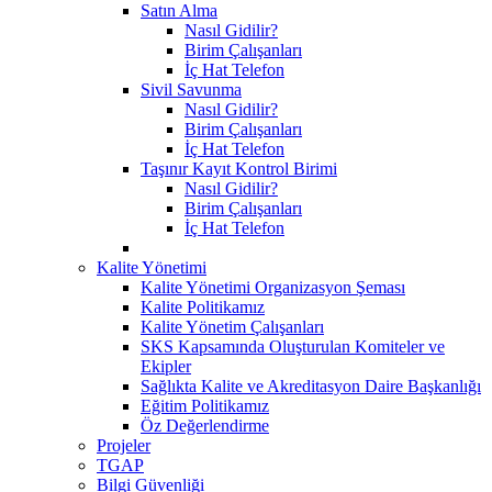
Satın Alma
Nasıl Gidilir?
Birim Çalışanları
İç Hat Telefon
Sivil Savunma
Nasıl Gidilir?
Birim Çalışanları
İç Hat Telefon
Taşınır Kayıt Kontrol Birimi
Nasıl Gidilir?
Birim Çalışanları
İç Hat Telefon
Kalite Yönetimi
Kalite Yönetimi Organizasyon Şeması
Kalite Politikamız
Kalite Yönetim Çalışanları
SKS Kapsamında Oluşturulan Komiteler ve
Ekipler
Sağlıkta Kalite ve Akreditasyon Daire Başkanlığı
Eğitim Politikamız
Öz Değerlendirme
Projeler
TGAP
Bilgi Güvenliği