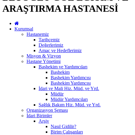
ARAŞTIRMA HASTANESİ
Kurumsal
Hastanemiz
Tarihçemiz
Değerlerimiz
Amaç ve Hedeflerimiz
Misyon & Vizyon
Hastane Yönetimi
Başhekim ve Yardımcıları
Başhekim
Başhekim Yardımcısı
Başhekim Yardımcısı
İdari ve Mali Hiz. Müd. ve Yrd.
Müdür
Müdür Yardımcıları
Sağlık Bakım Hiz. Müd. ve Yrd.
Organizasyon Şeması
İdari Birimler
Arşiv
Nasıl Gidilir?
Birim Çalışanları