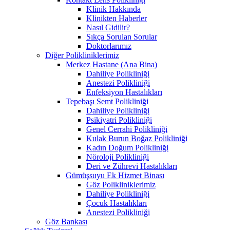
Klinik Hakkında
Klinikten Haberler
Nasıl Gidilir?
Sıkça Sorulan Sorular
Doktorlarımız
Diğer Polikliniklerimiz
Merkez Hastane (Ana Bina)
Dahiliye Polikliniği
Anestezi Polikliniği
Enfeksiyon Hastalıkları
Tepebaşı Semt Polikliniği
Dahiliye Polikliniği
Psikiyatri Polikliniği
Genel Cerrahi Polikliniği
Kulak Burun Boğaz Polikliniği
Kadın Doğum Polikliniği
Nöroloji Polikliniği
Deri ve Zührevi Hastalıkları
Gümüşsuyu Ek Hizmet Binası
Göz Polikliniklerimiz
Dahiliye Polikliniği
Çocuk Hastalıkları
Anestezi Polikliniği
Göz Bankası