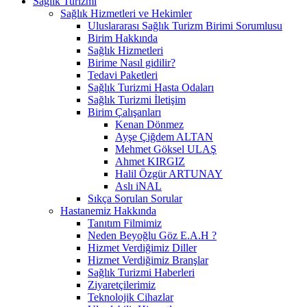
Sağlık Turizmi
Sağlık Hizmetleri ve Hekimler
Uluslararası Sağlık Turizm Birimi Sorumlusu
Birim Hakkında
Sağlık Hizmetleri
Birime Nasıl gidilir?
Tedavi Paketleri
Sağlık Turizmi Hasta Odaları
Sağlık Turizmi İletişim
Birim Çalışanları
Kenan Dönmez
Ayşe Çiğdem ALTAN
Mehmet Göksel ULAŞ
Ahmet KIRGIZ
Halil Özgür ARTUNAY
Aslı iNAL
Sıkça Sorulan Sorular
Hastanemiz Hakkında
Tanıtım Filmimiz
Neden Beyoğlu Göz E.A.H ?
Hizmet Verdiğimiz Diller
Hizmet Verdiğimiz Branşlar
Sağlık Turizmi Haberleri
Ziyaretçilerimiz
Teknolojik Cihazlar