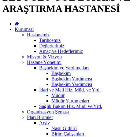
ARAŞTIRMA HASTANESİ
Kurumsal
Hastanemiz
Tarihçemiz
Değerlerimiz
Amaç ve Hedeflerimiz
Misyon & Vizyon
Hastane Yönetimi
Başhekim ve Yardımcıları
Başhekim
Başhekim Yardımcısı
Başhekim Yardımcısı
İdari ve Mali Hiz. Müd. ve Yrd.
Müdür
Müdür Yardımcıları
Sağlık Bakım Hiz. Müd. ve Yrd.
Organizasyon Şeması
İdari Birimler
Arşiv
Nasıl Gidilir?
Birim Çalışanları