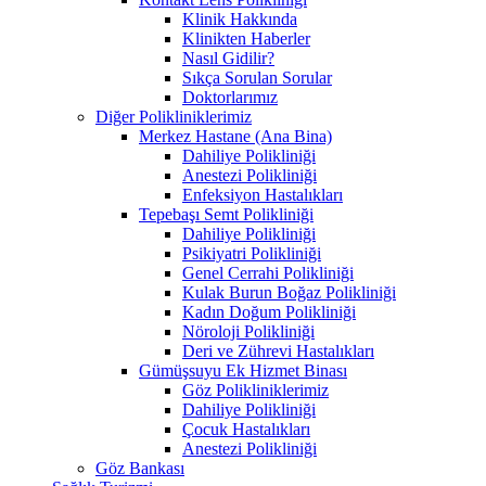
Klinik Hakkında
Klinikten Haberler
Nasıl Gidilir?
Sıkça Sorulan Sorular
Doktorlarımız
Diğer Polikliniklerimiz
Merkez Hastane (Ana Bina)
Dahiliye Polikliniği
Anestezi Polikliniği
Enfeksiyon Hastalıkları
Tepebaşı Semt Polikliniği
Dahiliye Polikliniği
Psikiyatri Polikliniği
Genel Cerrahi Polikliniği
Kulak Burun Boğaz Polikliniği
Kadın Doğum Polikliniği
Nöroloji Polikliniği
Deri ve Zührevi Hastalıkları
Gümüşsuyu Ek Hizmet Binası
Göz Polikliniklerimiz
Dahiliye Polikliniği
Çocuk Hastalıkları
Anestezi Polikliniği
Göz Bankası