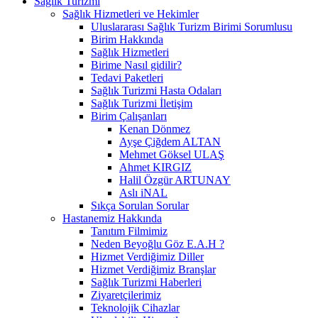
Sağlık Turizmi
Sağlık Hizmetleri ve Hekimler
Uluslararası Sağlık Turizm Birimi Sorumlusu
Birim Hakkında
Sağlık Hizmetleri
Birime Nasıl gidilir?
Tedavi Paketleri
Sağlık Turizmi Hasta Odaları
Sağlık Turizmi İletişim
Birim Çalışanları
Kenan Dönmez
Ayşe Çiğdem ALTAN
Mehmet Göksel ULAŞ
Ahmet KIRGIZ
Halil Özgür ARTUNAY
Aslı iNAL
Sıkça Sorulan Sorular
Hastanemiz Hakkında
Tanıtım Filmimiz
Neden Beyoğlu Göz E.A.H ?
Hizmet Verdiğimiz Diller
Hizmet Verdiğimiz Branşlar
Sağlık Turizmi Haberleri
Ziyaretçilerimiz
Teknolojik Cihazlar