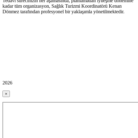
Tedavi sürecinizin her aşamasında, planlamadan iyileşme dönemine
kadar tüm organizasyon, Sağlık Turizmi Koordinatörü
Kenan
Dönmez
tarafından profesyonel bir yaklaşımla yönetilmektedir.
2026
×