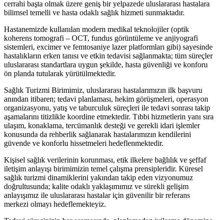
cerrahi başta olmak üzere geniş bir yelpazede uluslararası hastalara
bilimsel temelli ve hasta odaklı sağlık hizmeti sunmaktadır.
Hastanemizde kullanılan modern medikal teknolojiler (optik
koherens tomografi – OCT, fundus görüntüleme ve anjiyografi
sistemleri, excimer ve femtosaniye lazer platformları gibi) sayesinde
hastalıkların erken tanısı ve etkin tedavisi sağlanmakta; tüm süreçler
uluslararası standartlara uygun şekilde, hasta güvenliği ve konforu
ön planda tutularak yürütülmektedir.
Sağlık Turizmi Birimimiz, uluslararası hastalarımızın ilk başvuru
anından itibaren; tedavi planlaması, hekim görüşmeleri, operasyon
organizasyonu, yatış ve taburculuk süreçleri ile tedavi sonrası takip
aşamalarını titizlikle koordine etmektedir. Tıbbi hizmetlerin yanı sıra
ulaşım, konaklama, tercümanlık desteği ve gerekli idari işlemler
konusunda da rehberlik sağlanarak hastalarımızın kendilerini
güvende ve konforlu hissetmeleri hedeflenmektedir.
Kişisel sağlık verilerinin korunması, etik ilkelere bağlılık ve şeffaf
iletişim anlayışı birimimizin temel çalışma prensipleridir. Küresel
sağlık turizmi dinamiklerini yakından takip eden vizyonumuz
doğrultusunda; kalite odaklı yaklaşımımız ve sürekli gelişim
anlayışımız ile uluslararası hastalar için güvenilir bir referans
merkezi olmayı hedeflemekteyiz.