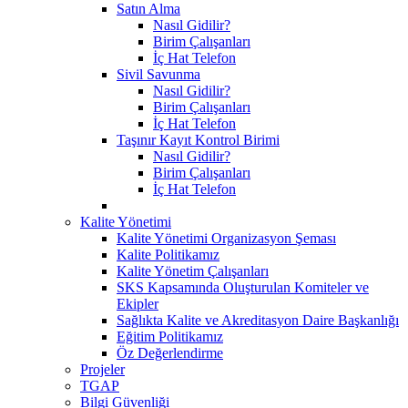
Satın Alma
Nasıl Gidilir?
Birim Çalışanları
İç Hat Telefon
Sivil Savunma
Nasıl Gidilir?
Birim Çalışanları
İç Hat Telefon
Taşınır Kayıt Kontrol Birimi
Nasıl Gidilir?
Birim Çalışanları
İç Hat Telefon
Kalite Yönetimi
Kalite Yönetimi Organizasyon Şeması
Kalite Politikamız
Kalite Yönetim Çalışanları
SKS Kapsamında Oluşturulan Komiteler ve
Ekipler
Sağlıkta Kalite ve Akreditasyon Daire Başkanlığı
Eğitim Politikamız
Öz Değerlendirme
Projeler
TGAP
Bilgi Güvenliği