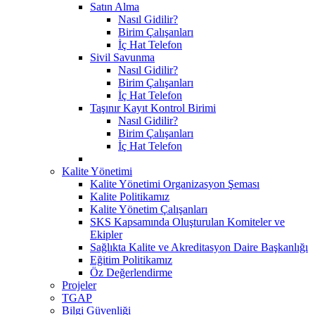
Satın Alma
Nasıl Gidilir?
Birim Çalışanları
İç Hat Telefon
Sivil Savunma
Nasıl Gidilir?
Birim Çalışanları
İç Hat Telefon
Taşınır Kayıt Kontrol Birimi
Nasıl Gidilir?
Birim Çalışanları
İç Hat Telefon
Kalite Yönetimi
Kalite Yönetimi Organizasyon Şeması
Kalite Politikamız
Kalite Yönetim Çalışanları
SKS Kapsamında Oluşturulan Komiteler ve
Ekipler
Sağlıkta Kalite ve Akreditasyon Daire Başkanlığı
Eğitim Politikamız
Öz Değerlendirme
Projeler
TGAP
Bilgi Güvenliği