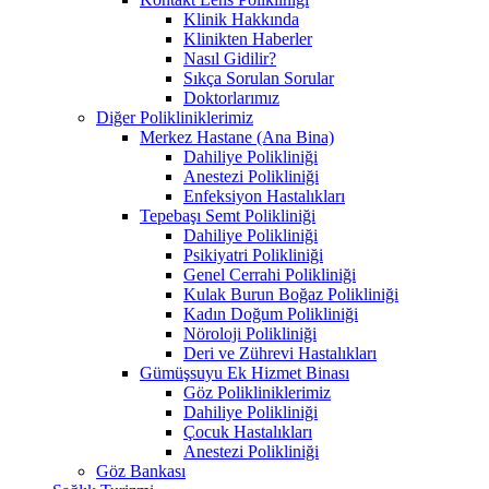
Klinik Hakkında
Klinikten Haberler
Nasıl Gidilir?
Sıkça Sorulan Sorular
Doktorlarımız
Diğer Polikliniklerimiz
Merkez Hastane (Ana Bina)
Dahiliye Polikliniği
Anestezi Polikliniği
Enfeksiyon Hastalıkları
Tepebaşı Semt Polikliniği
Dahiliye Polikliniği
Psikiyatri Polikliniği
Genel Cerrahi Polikliniği
Kulak Burun Boğaz Polikliniği
Kadın Doğum Polikliniği
Nöroloji Polikliniği
Deri ve Zührevi Hastalıkları
Gümüşsuyu Ek Hizmet Binası
Göz Polikliniklerimiz
Dahiliye Polikliniği
Çocuk Hastalıkları
Anestezi Polikliniği
Göz Bankası