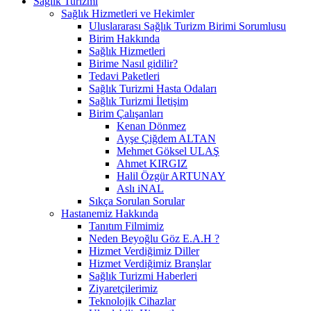
Sağlık Turizmi
Sağlık Hizmetleri ve Hekimler
Uluslararası Sağlık Turizm Birimi Sorumlusu
Birim Hakkında
Sağlık Hizmetleri
Birime Nasıl gidilir?
Tedavi Paketleri
Sağlık Turizmi Hasta Odaları
Sağlık Turizmi İletişim
Birim Çalışanları
Kenan Dönmez
Ayşe Çiğdem ALTAN
Mehmet Göksel ULAŞ
Ahmet KIRGIZ
Halil Özgür ARTUNAY
Aslı iNAL
Sıkça Sorulan Sorular
Hastanemiz Hakkında
Tanıtım Filmimiz
Neden Beyoğlu Göz E.A.H ?
Hizmet Verdiğimiz Diller
Hizmet Verdiğimiz Branşlar
Sağlık Turizmi Haberleri
Ziyaretçilerimiz
Teknolojik Cihazlar