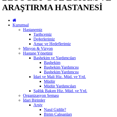
ARAŞTIRMA HASTANESİ
Kurumsal
Hastanemiz
Tarihçemiz
Değerlerimiz
Amaç ve Hedeflerimiz
Misyon & Vizyon
Hastane Yönetimi
Başhekim ve Yardımcıları
Başhekim
Başhekim Yardımcısı
Başhekim Yardımcısı
İdari ve Mali Hiz. Müd. ve Yrd.
Müdür
Müdür Yardımcıları
Sağlık Bakım Hiz. Müd. ve Yrd.
Organizasyon Şeması
İdari Birimler
Arşiv
Nasıl Gidilir?
Birim Çalışanları