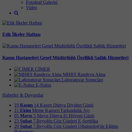
Fotoğraf Galerisi
Video
Etik İlkeler Haftası
Kamu Hastaneleri Genel Müdürlüğü Özellikli Sağlık Hizmetleri
CİMER
MHRS Randevu Alma
Laboratuvar Sonuçları
E-Nabız
Haberler & Duyurular
19
Kasım
14 Kasım Dünya Diyabet Günü
21
Ekim
Meme Kanseri Farkındalık Ayı
05
Mayıs
5 Mayıs Dünya El Hijyeni Günü
23
Şubat
7.Beyoğlu Göz Günleri E-Sertifika
29
Şubat
7.Beyoğlu Göz Günleri Oftalmoloji'de Eğitim
Buluşması