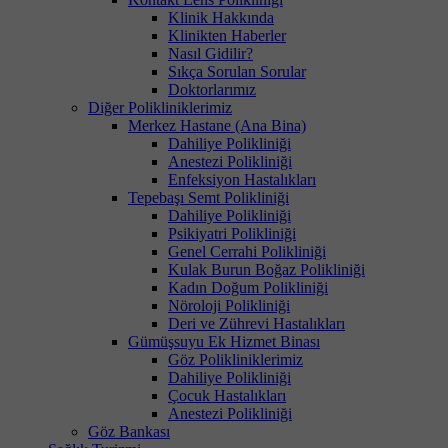
Klinik Hakkında
Klinikten Haberler
Nasıl Gidilir?
Sıkça Sorulan Sorular
Doktorlarımız
Diğer Polikliniklerimiz
Merkez Hastane (Ana Bina)
Dahiliye Polikliniği
Anestezi Polikliniği
Enfeksiyon Hastalıkları
Tepebaşı Semt Polikliniği
Dahiliye Polikliniği
Psikiyatri Polikliniği
Genel Cerrahi Polikliniği
Kulak Burun Boğaz Polikliniği
Kadın Doğum Polikliniği
Nöroloji Polikliniği
Deri ve Zührevi Hastalıkları
Gümüşsuyu Ek Hizmet Binası
Göz Polikliniklerimiz
Dahiliye Polikliniği
Çocuk Hastalıkları
Anestezi Polikliniği
Göz Bankası