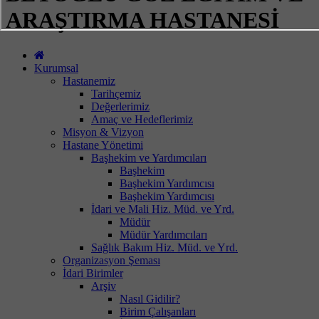
ARAŞTIRMA HASTANESİ
Kurumsal
Hastanemiz
Tarihçemiz
Değerlerimiz
Amaç ve Hedeflerimiz
Misyon & Vizyon
Hastane Yönetimi
Başhekim ve Yardımcıları
Başhekim
Başhekim Yardımcısı
Başhekim Yardımcısı
İdari ve Mali Hiz. Müd. ve Yrd.
Müdür
Müdür Yardımcıları
Sağlık Bakım Hiz. Müd. ve Yrd.
Organizasyon Şeması
İdari Birimler
Arşiv
Nasıl Gidilir?
Birim Çalışanları