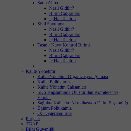
Satın Alma
Nasıl Gidilir?
Birim Çalışanları
İç Hat Telefon
Sivil Savunma
Nasıl Gidilir?
Birim Çalışanları
İç Hat Telefon
Taşınır Kayıt Kontrol Birimi
Nasıl Gidilir?
Birim Çalışanları
İç Hat Telefon
Kalite Yönetimi
Kalite Yönetimi Organizasyon Şeması
Kalite Politikamız
Kalite Yönetim Çalışanları
SKS Kapsamında Oluşturulan Komiteler ve
Ekipler
Sağlıkta Kalite ve Akreditasyon Daire Başkanlığı
Eğitim Politikamız
Öz Değerlendirme
Projeler
TGAP
Bilgi Güvenliği