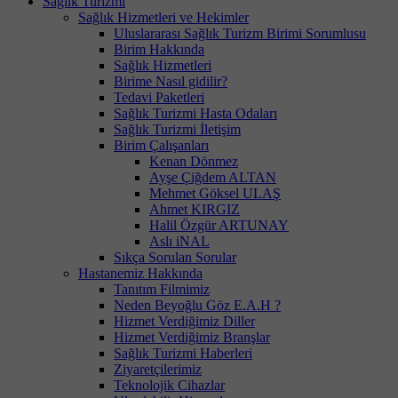
Sağlık Turizmi
Sağlık Hizmetleri ve Hekimler
Uluslararası Sağlık Turizm Birimi Sorumlusu
Birim Hakkında
Sağlık Hizmetleri
Birime Nasıl gidilir?
Tedavi Paketleri
Sağlık Turizmi Hasta Odaları
Sağlık Turizmi İletişim
Birim Çalışanları
Kenan Dönmez
Ayşe Çiğdem ALTAN
Mehmet Göksel ULAŞ
Ahmet KIRGIZ
Halil Özgür ARTUNAY
Aslı iNAL
Sıkça Sorulan Sorular
Hastanemiz Hakkında
Tanıtım Filmimiz
Neden Beyoğlu Göz E.A.H ?
Hizmet Verdiğimiz Diller
Hizmet Verdiğimiz Branşlar
Sağlık Turizmi Haberleri
Ziyaretçilerimiz
Teknolojik Cihazlar