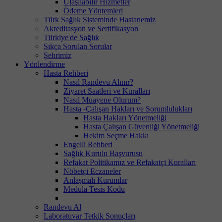
Ulaşılabilir Hizmetler
Ödeme Yöntemleri
Türk Sağlık Sisteminde Hastanemiz
Akreditasyon ve Sertifikasyon
Türkiye'de Sağlık
Sıkça Sorulan Sorular
Şehrimiz
Yönlendirme
Hasta Rehberi
Nasıl Randevu Alınır?
Ziyaret Saatleri ve Kuralları
Nasıl Muayene Olurum?
Hasta -Çalışan Hakları ve Sorumlulukları
Hasta Hakları Yönetmeliği
Hasta Çalışan Güvenliği Yönetmeliği
Hekim Seçme Hakkı
Engelli Rehberi
Sağlık Kurulu Başvurusu
Refakat Politikamız ve Refakatçi Kuralları
Nöbetçi Eczaneler
Anlaşmalı Kurumlar
Medula Tesis Kodu
Randevu Al
Laboratuvar Tetkik Sonuçları